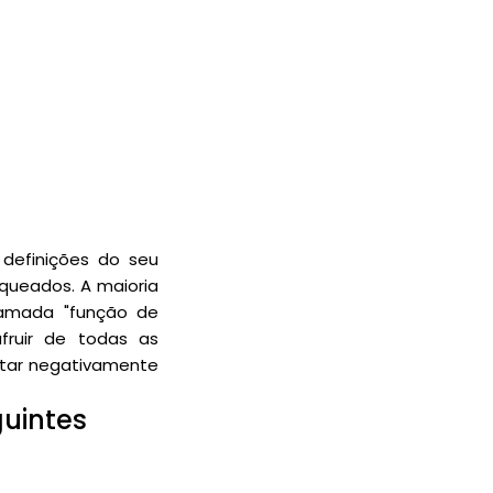
 definições do seu
oqueados. A maioria
hamada "função de
fruir de todas as
etar negativamente
guintes