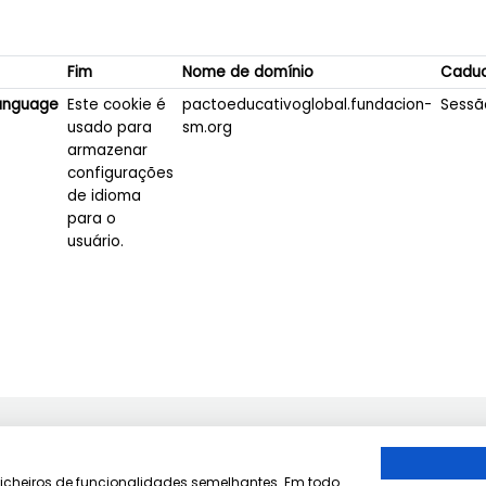
Fim
Nome de domínio
Caduc
anguage
Este cookie é
pactoeducativoglobal.fundacion-
Sessã
usado para
sm.org
armazenar
configurações
de idioma
para o
usuário.
 ficheiros de funcionalidades semelhantes. Em todo