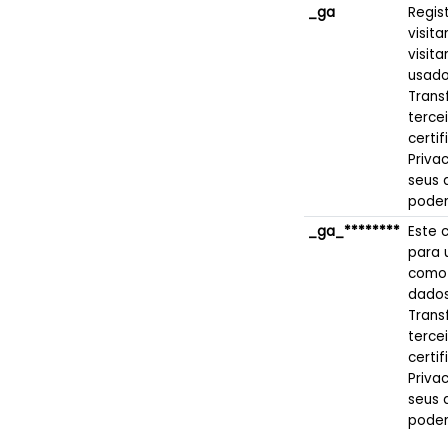
_ga
Regis
visit
visit
usado
Trans
tercei
certi
Priva
seus 
podem
_ga_********
Este 
para 
como o
dados
Trans
tercei
certi
Priva
seus 
podem