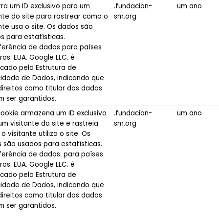
tra um ID exclusivo para um
.fundacion-
um ano
ante do site para rastrear como o
sm.org
ante usa o site. Os dados são
s para estatísticas.
ferência de dados para países
ros: EUA. Google LLC. é
ficado pela Estrutura de
cidade de Dados, indicando que
direitos como titular dos dados
 ser garantidos.
cookie armazena um ID exclusivo
.fundacion-
um ano
um visitante do site e rastreia
sm.org
 visitante utiliza o site. Os
 são usados para estatísticas.
ferência de dados. para países
ros: EUA. Google LLC. é
ficado pela Estrutura de
cidade de Dados, indicando que
direitos como titular dos dados
 ser garantidos.