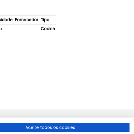
idade
Fornecedor
Tipo
o
Cookie
Política de privacidade
Aceite todos os cookies
Condições de uso