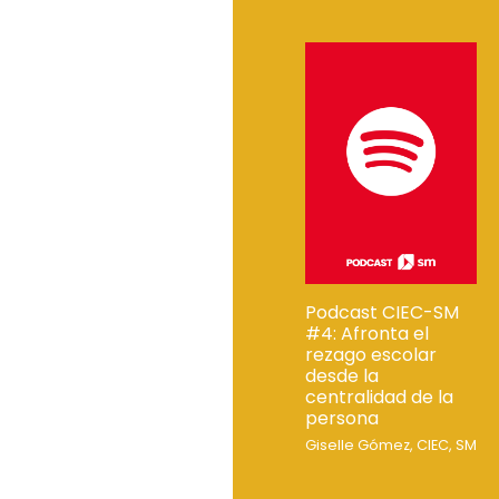
Podcast CIEC-SM
#4: Afronta el
rezago escolar
desde la
centralidad de la
persona
Giselle Gómez, CIEC, SM