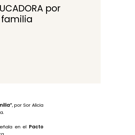
EDUCADORA por
 familia
ilia”
, por Sor Alicia
a.
señala en el
Pacto
ra.