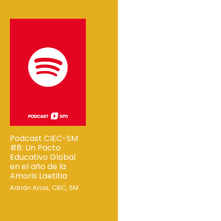
Podcast CIEC-SM
#8: Un Pacto
Educativo Global
en el año de la
Amoris Laetitia
Adrián Arias, CIEC, SM